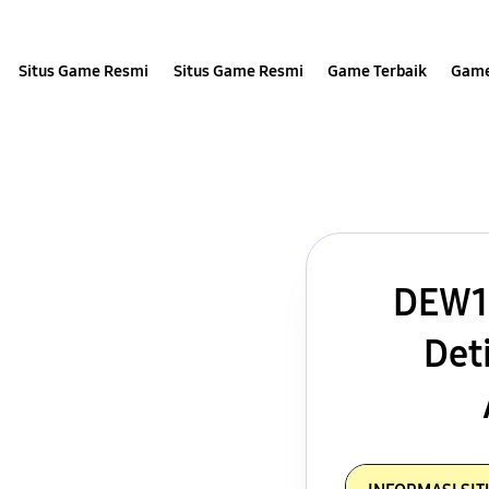
Situs Game Resmi
Situs Game Resmi
Game Terbaik
Game
DEW13
Det