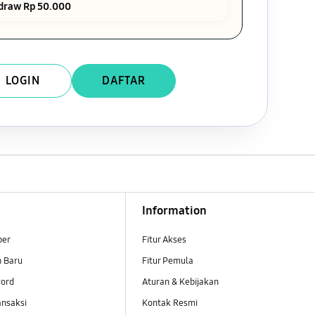
draw Rp 50.000
LOGIN
DAFTAR
Information
ber
Fitur Akses
n Baru
Fitur Pemula
ord
Aturan & Kebijakan
ansaksi
Kontak Resmi