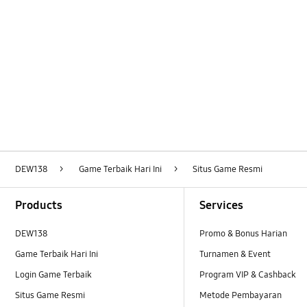
Layer Popup Close
DEW138
>
Game Terbaik Hari Ini
>
Situs Game Resmi
Footer Navigation
Products
Services
DEW138
Promo & Bonus Harian
Game Terbaik Hari Ini
Turnamen & Event
Login Game Terbaik
Program VIP & Cashback
Situs Game Resmi
Metode Pembayaran