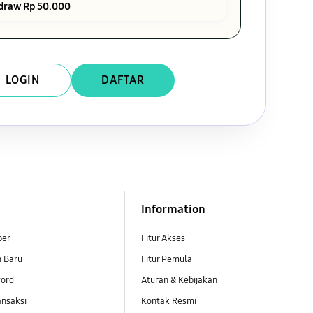
draw Rp 50.000
LOGIN
DAFTAR
Information
ber
Fitur Akses
n Baru
Fitur Pemula
ord
Aturan & Kebijakan
ansaksi
Kontak Resmi