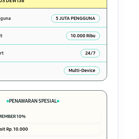
TUS DEW138
gguna
5 JUTA PENGGUNA
it
10.000 Ribu
rt
24/7
Multi-Device
PENAWARAN SPESIAL
MEMBER 10%
it Rp. 10.000