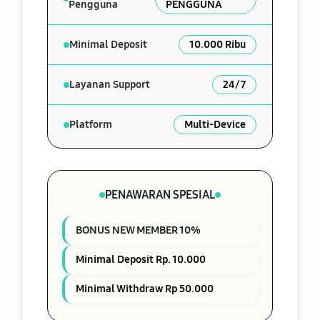
Pengguna
PENGGUNA
Minimal Deposit
10.000 Ribu
Layanan Support
24/7
Platform
Multi-Device
PENAWARAN SPESIAL
BONUS NEW MEMBER 10%
Minimal Deposit Rp. 10.000
Minimal Withdraw Rp 50.000