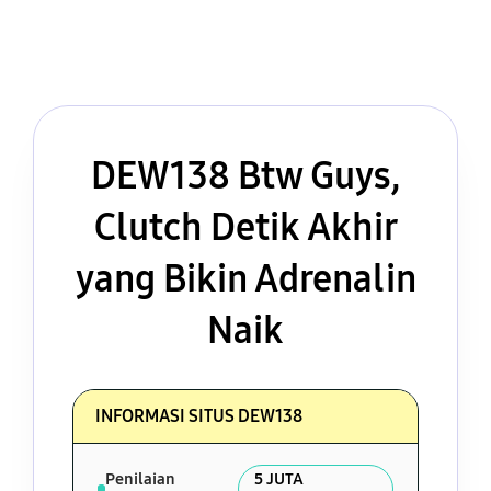
DEW138 Btw Guys,
Clutch Detik Akhir
yang Bikin Adrenalin
Naik
INFORMASI SITUS DEW138
Penilaian
5 JUTA