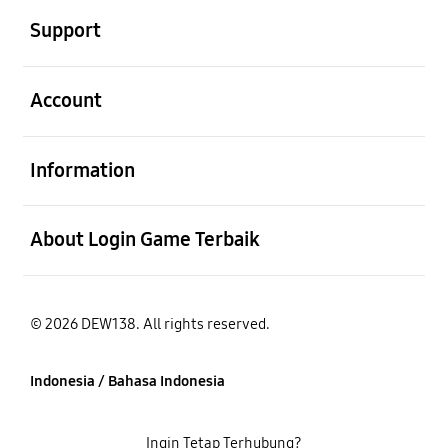
Support
Buka
Account
Buka
Information
Buka
About Login Game Terbaik
© 2026 DEW138. All rights reserved.
Indonesia / Bahasa Indonesia
Ingin Tetap Terhubung?