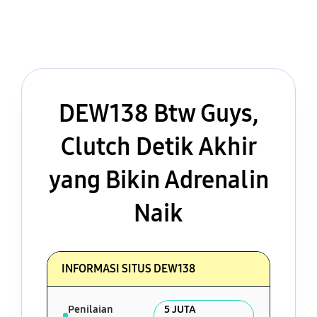
DEW138 Btw Guys,
Clutch Detik Akhir
yang Bikin Adrenalin
Naik
INFORMASI SITUS DEW138
Penilaian
5 JUTA